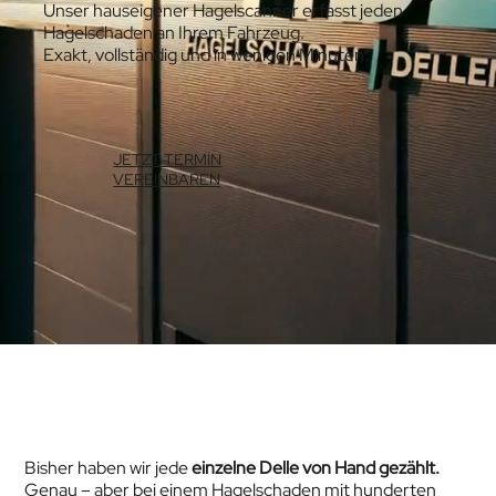
Unser hauseigener Hagelscanner erfasst jeden
Hagelschaden an Ihrem Fahrzeug.
Exakt, vollständig und in wenigen Minuten.
JETZT TERMIN
VEREINBAREN
Bisher haben wir jede
einzelne Delle von Hand gezählt.
Genau – aber bei einem Hagelschaden mit hunderten